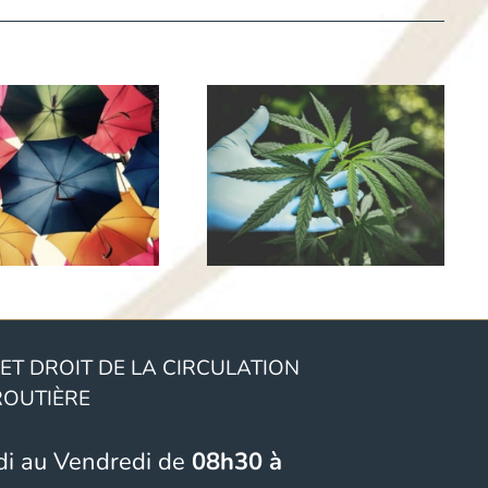
Les
conséquences
juridiques de
la conduite
sous
l’influence de
drogues ou
d’alcool en
Belgique
 ET DROIT DE LA CIRCULATION
ROUTIÈRE
di au Vendredi de
08h30 à