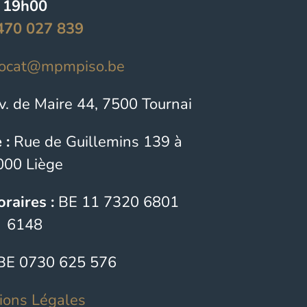
19h00
470 027 839
ocat@mpmpiso.be
. de Maire 44, 7500 Tournai
 :
Rue de Guillemins 139 à
000 Liège
raires :
BE 11 7320 6801
6148
BE 0730 625 576
ions Légales