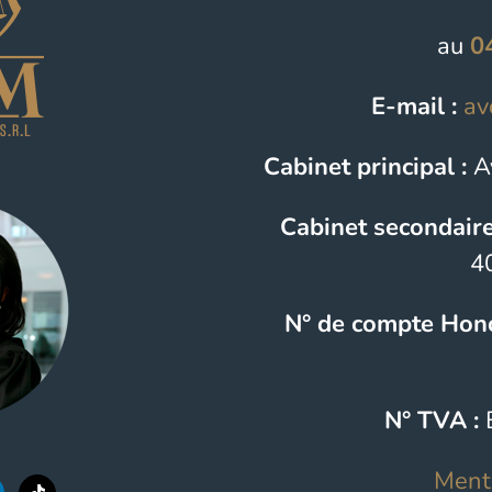
au
0
E-mail :
av
Cabinet principal :
Av
Cabinet secondaire
4
N° de compte Hono
N° TVA :
Ment