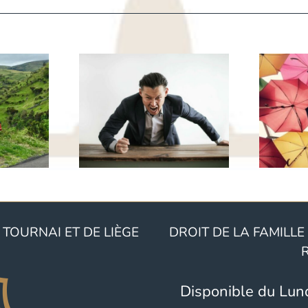
ment
Les règles
ster un
concernant les
r excès
assurances
tesse ?
automobile en
onseils
Belgique :
votre
Comment être
cate
bien protégé
lisée en
en cas
ulation
d’accident
TOURNAI ET DE LIÈGE
DROIT DE LA FAMILLE
tière
Disponible du Lun