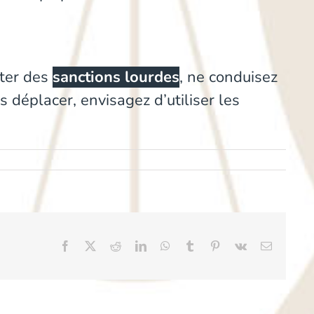
iter des
sanctions lourdes
, ne conduisez
 déplacer, envisagez d’utiliser les
Facebook
X
Reddit
LinkedIn
WhatsApp
Tumblr
Pinterest
Vk
Email