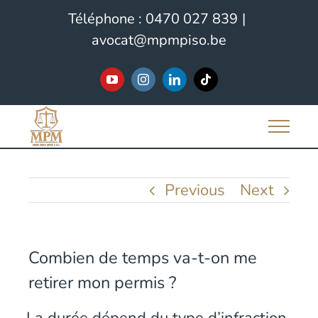
Skip
Téléphone :
0470 027 839
|
to
avocat@mpmpiso.be
content
YouTube
Instagram
LinkedIn
Tiktok
Previous
Next
Combien de temps va-t-on me
retirer mon permis ?
La durée dépend du type d’infraction