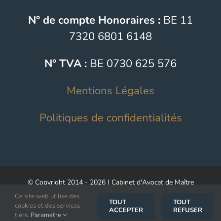
N° de compte Honoraires :
BE 11
7320 6801 6148
N° TVA :
BE 0730 625 576
Mentions Légales
Politiques de confidentialités
© Copyright 2014 -
2026 | Cabinet d'Avocat de Maître
Ce site web utilise des
Marie-Paule Mpiso | All Rights Reserved | Designed with
TOUT
TOUT
cookies et des services
ACCEPTER
REFUSER
love By
Media Targeting Partner
tiers.
Parametre
Français