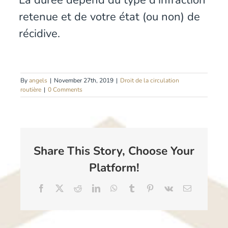
retenue et de votre état (ou non) de
récidive.
By
angels
|
November 27th, 2019
|
Droit de la circulation
routière
|
0 Comments
Share This Story, Choose Your
Platform!
Facebook
X
Reddit
LinkedIn
WhatsApp
Tumblr
Pinterest
Vk
Email